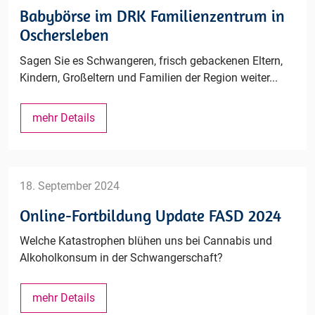
jetzt
Babybörse im DRK Familienzentrum in
online
Oschersleben
möglich
Sagen Sie es Schwangeren, frisch gebackenen Eltern,
Kindern, Großeltern und Familien der Region weiter...
Babybörse
mehr Details
im
DRK
Familienzentrum
in
18. September 2024
Oschersleben
Online-Fortbildung Update FASD 2024
Welche Katastrophen blühen uns bei Cannabis und
Alkoholkonsum in der Schwangerschaft?
Online-
mehr Details
Fortbildung