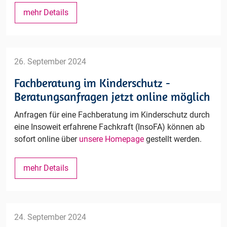
Reflexionstreffen
mehr Details
der
Insoweit
erfahrenen
Fachkräfte
26. September 2024
im
Fachberatung im Kinderschutz -
Landkreis
Beratungsanfragen jetzt online möglich
Börde
Anfragen für eine Fachberatung im Kinderschutz durch
eine Insoweit erfahrene Fachkraft (InsoFA) können ab
sofort online über
unsere Homepage
gestellt werden.
Fachberatung
mehr Details
im
Kinderschutz
-
Beratungsanfragen
24. September 2024