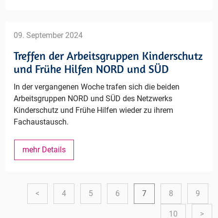
Update
FASD
2024
09. September 2024
Treffen der Arbeitsgruppen Kinderschutz
und Frühe Hilfen NORD und SÜD
In der vergangenen Woche trafen sich die beiden
Arbeitsgruppen NORD und SÜD des Netzwerks
Kinderschutz und Frühe Hilfen wieder zu ihrem
Fachaustausch.
Treffen
mehr Details
der
Arbeitsgruppen
Kinderschutz
<
4
5
6
7
8
9
und
Frühe
10
>